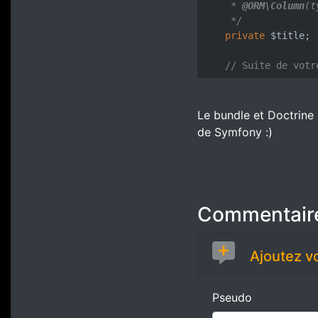
     * 
@ORM
\Column
(t
     */
private
 $title;

// Suite de votr
Le bundle et Doctrine 
de Symfony :)
Commentair
Ajoutez v
Pseudo