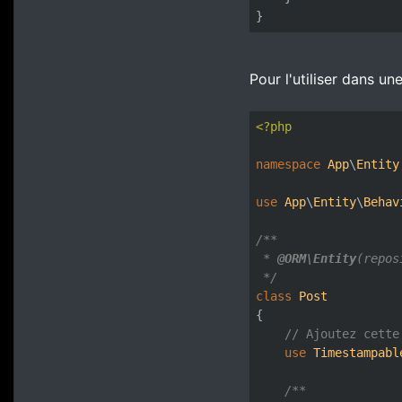
}
Pour l'utiliser dans une
<?php
namespace
App
\
Entity
use
App
\
Entity
\
Behav
/**

 * 
@ORM
\Entity
(repos
 */
class
Post
{

// Ajoutez cette
use
Timestampabl
/**
