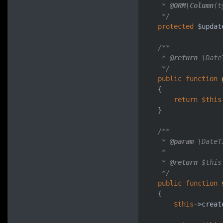
     * 
@ORM
\Column
(t
     */
protected
 $update
/**

     * 
@return
\DateT
     */
public
function
{

return
$this
    }

/**

     * 
@param
\DateT
     *

     * 
@return
$this

     */
public
function
{

$this
->creat