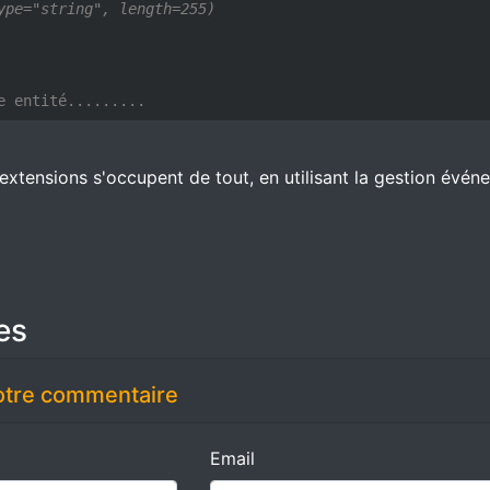
ype="string", length=255)

e entité.........
extensions s'occupent de tout, en utilisant la gestion événe
es
otre commentaire
Email