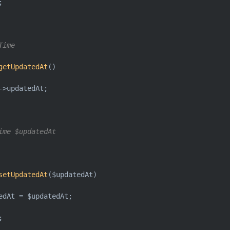
;

ime

getUpdatedAt
()
->updatedAt;

ime $updatedAt

setUpdatedAt
($updatedAt)
edAt = $updatedAt;

;
