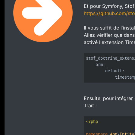
Et pour Symfony, Stof 
https://github.com/st
Il vous suffit de l'inst
Allez vérifier que dan
activé l'extension Tim
stof_doctrine_extens
    orm:
        default:
            timestam
Ensuite, pour intégrer 
Trait :
<?php
namespace
App
\
Entity