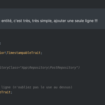
 entité, c'est très, très simple, ajouter une seule ligne !!!
;

ior
\
TimestampableTrait
;

itoryClass="App\Repository\PostRepository")

 ligne (n'oubliez pas le use au dessus)
eTrait
;
