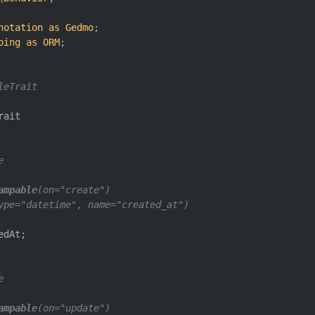
notation
as
Gedmo
ping
as
ORM
;

eTrait

ait



ampable
(on="create")

ype="datetime", name="created_at")

dAt;



ampable
(on="update")
