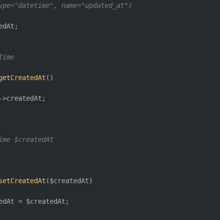
ype="datetime", name="updated_at")

dAt;

ime

getCreatedAt
()
->createdAt;

ime $createdAt

setCreatedAt
($createdAt)
edAt = $createdAt;
