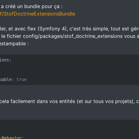
a créé un bundle pour ça :
of/StofDoctrineExtensionsBundle
aller, et avec flex (Symfony 4), c'est très simple, tout est gér
s le fichier config/packages/stof_doctrine_extensions vous 
estampable :
ions:
pable:
true
cela facilement dans vos entités (et sur tous vos projets), 
\
Behavior
;
