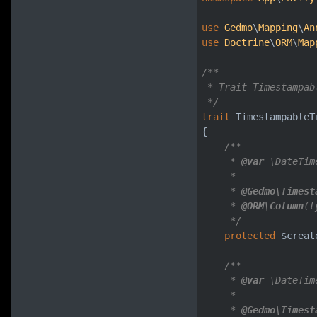
use
Gedmo
\
Mapping
\
An
use
Doctrine
\
ORM
\
Map
/**

 * Trait Timestampabl
 */
trait
 TimestampableTr
{

/**

     * 
@var
\DateTime
     *

     * 
@Gedmo
\Timest
     * 
@ORM
\Column
(t
     */
protected
 $create
/**

     * 
@var
\DateTime
     *

     * 
@Gedmo
\Timest