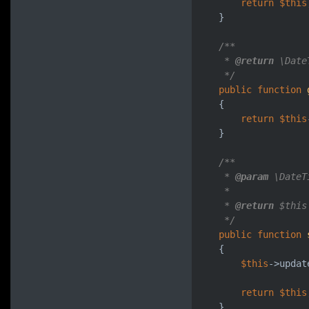
return
$this
    }

/**

     * 
@return
\DateT
     */
public
function
{

return
$this
    }

/**

     * 
@param
\DateT
     *

     * 
@return
$this

     */
public
function
{

$this
->updat
return
$this
    }
